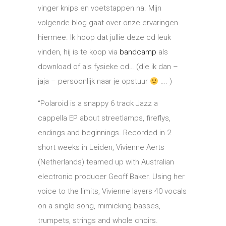
vinger knips en voetstappen na. Mijn
volgende blog gaat over onze ervaringen
hiermee. Ik hoop dat jullie deze cd leuk
vinden, hij is te koop via
bandcamp
als
download of als fysieke cd… (die ik dan –
jaja – persoonlijk naar je opstuur
…. )
“Polaroid is a snappy 6 track Jazz a
cappella EP about streetlamps, fireflys,
endings and beginnings. Recorded in 2
short weeks in Leiden, Vivienne Aerts
(Netherlands) teamed up with Australian
electronic producer Geoff Baker. Using her
voice to the limits, Vivienne layers 40 vocals
on a single song, mimicking basses,
trumpets, strings and whole choirs.