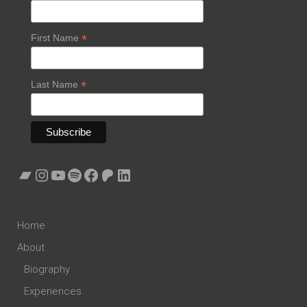
*
First Name
*
Last Name
Bandcamp
Instagram
YouTube
Spotify
Facebook
Patreon
LinkedIn
Home
About
Biography
Experiences