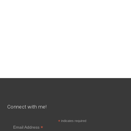
Connect with me!
*
indicates required
*
Email Address