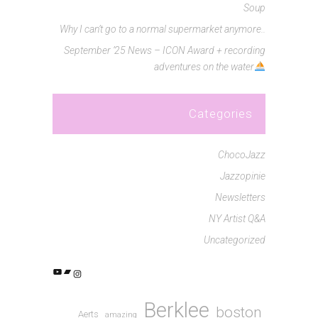
Soup
Why I can’t go to a normal supermarket anymore..
September ’25 News – ICON Award + recording
adventures on the water
Categories
ChocoJazz
Jazzopinie
Newsletters
NY Artist Q&A
Uncategorized
YouTube
Bandcamp
Instagram
Berklee
boston
Aerts
amazing