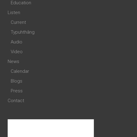
Education
Listen
Current
Typuhthâng
Audio
Video
News
Calendar
Blogs
Press
Contact