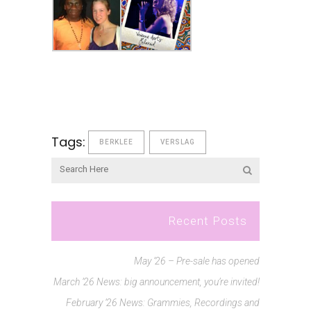
Tags:
BERKLEE
VERSLAG
Recent Posts
May ’26 – Pre-sale has opened
March ’26 News: big announcement, you’re invited!
February ’26 News: Grammies, Recordings and