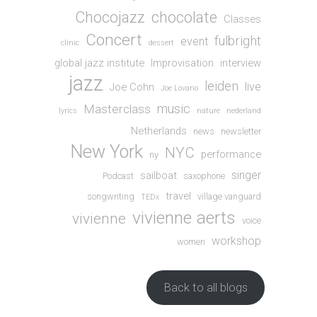
Chocojazz
chocolate
Classes
Concert
fulbright
event
clinic
dessert
global jazz institute
Improvisation
interview
jazz
leiden
live
Joe Cohn
Joe Lovano
music
Masterclass
lyrics
nature
nederland
Netherlands
news
newsletter
New York
NYC
performance
ny
singer
sailboat
Podcast
saxophone
travel
songwriting
village vanguard
TEDx
vivienne aerts
vivienne
voice
workshop
women
Back to all blogs