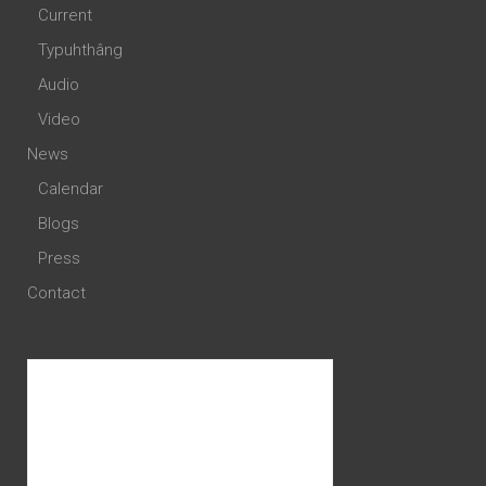
Current
Typuhthâng
Audio
Video
News
Calendar
Blogs
Press
Contact