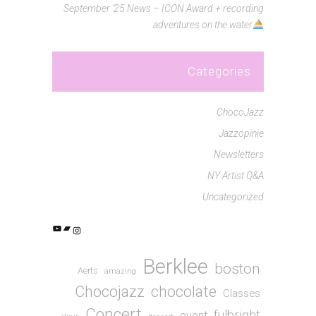
September ’25 News – ICON Award + recording
adventures on the water
Categories
ChocoJazz
Jazzopinie
Newsletters
NY Artist Q&A
Uncategorized
YouTube
Bandcamp
Instagram
Berklee
boston
Aerts
amazing
Chocojazz
chocolate
Classes
Concert
fulbright
event