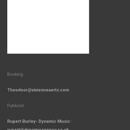
Booking:
Theodoor@vivienneaerts.com
Publicist:
Rupert Burley- Dynamic Music:
rupert@dynamicagency.co.uk