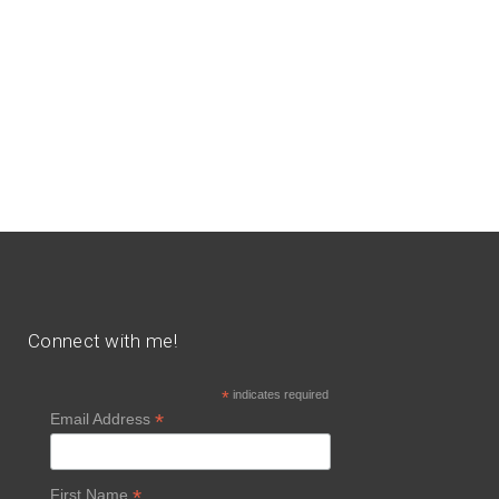
Connect with me!
*
indicates required
*
Email Address
*
First Name