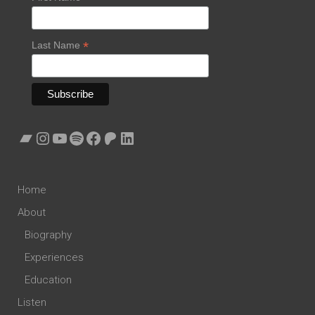
*
Last Name
Bandcamp
Instagram
YouTube
Spotify
Facebook
Patreon
LinkedIn
Home
About
Biography
Experiences
Education
Listen