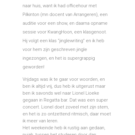
naar huis, want ik had officehour met
Pilkinton (mn docent van Arrangeren), een
auditie voor een show, en daarna opname
sessie voor KwangHoon, een klasgenoot.
Hij volgt een klas “jinglewriting” en ik heb
voor hem zijn geschreven jingle
ingezongen, en het is supergrappig
geworden!
Vrijdags was ik te gaar voor woorden, en
ben ik altijd vrij, dus heb ik uitgerust maar
ben ik savonds wel naar Lionel Lioeke
gegaan in Regatta bar. Dat was een super
concert. Lionel doet zoveel met zijn stem,
en het is zo ontzettend ritmisch, daar moet
ik meer van leren.
Het weekeinde heb ik rustig aan gedaan,
nujah, tussen het studeren door dan,