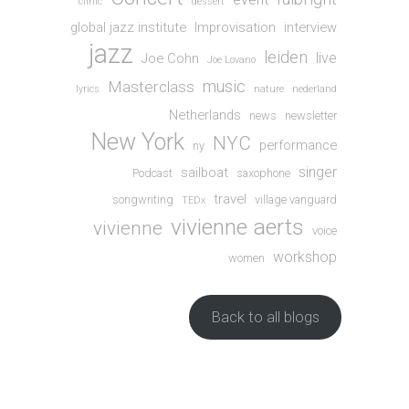
clinic
dessert
global jazz institute
Improvisation
interview
jazz
leiden
live
Joe Cohn
Joe Lovano
music
Masterclass
lyrics
nature
nederland
Netherlands
news
newsletter
New York
NYC
performance
ny
singer
sailboat
Podcast
saxophone
travel
songwriting
village vanguard
TEDx
vivienne aerts
vivienne
voice
workshop
women
Back to all blogs