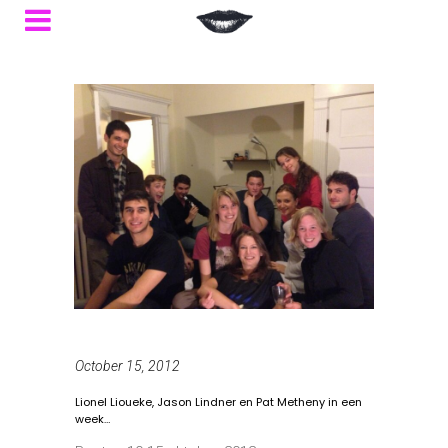
October 15, 2012
Lionel Lioueke, Jason Lindner en Pat Metheny in een
week…