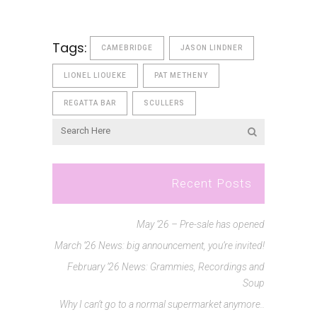
Tags:
CAMEBRIDGE
JASON LINDNER
LIONEL LIOUEKE
PAT METHENY
REGATTA BAR
SCULLERS
Recent Posts
May ’26 – Pre-sale has opened
March ’26 News: big announcement, you’re invited!
February ’26 News: Grammies, Recordings and
Soup
Why I can’t go to a normal supermarket anymore..