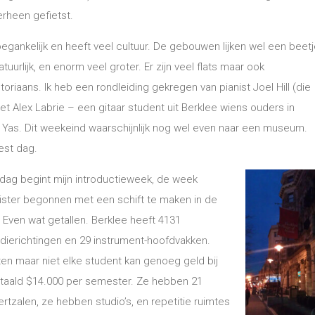
 erheen gefietst.
toegankelijk en heeft veel cultuur. De gebouwen lijken wel een beet
atuurlijk, en enorm veel groter. Er zijn veel flats maar ook
riaans. Ik heb een rondleiding gekregen van pianist Joel Hill (die
 Alex Labrie – een gitaar student uit Berklee wiens ouders in
Yas. Dit weekeind waarschijnlijk nog wel even naar een museum.
est dag.
dag begint mijn introductieweek, de week
ister begonnen met een schift te maken in de
. Even wat getallen. Berklee heeft 4131
dierichtingen en 29 instrument-hoofdvakken.
n maar niet elke student kan genoeg geld bij
 betaald $14.000 per semester. Ze hebben 21
tzalen, ze hebben studio’s, en repetitie ruimtes