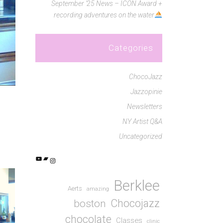
September ’25 News – ICON Award +
recording adventures on the water
Categories
ChocoJazz
Jazzopinie
Newsletters
NY Artist Q&A
Uncategorized
YouTube
Bandcamp
Instagram
Berklee
Aerts
amazing
Chocojazz
boston
chocolate
Classes
clinic