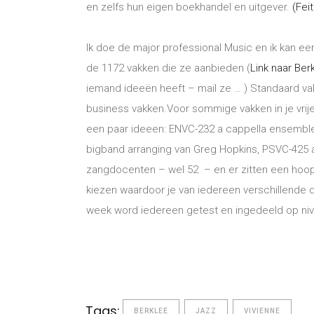
en zelfs hun eigen boekhandel en uitgever.
(Fei
Ik doe de major professional Music en ik kan een
de 1172 vakken die ze aanbieden (
Link naar Ber
iemand ideeën heeft – mail ze … ) Standaard va
business vakken.Voor sommige vakken in je vri
een paar ideeen: ENVC-232 a cappella ensemble 
bigband arranging van Greg Hopkins, PSVC-425 ad
zangdocenten – wel 52 – en er zitten een hoop
kiezen waardoor je van iedereen verschillende di
week word iedereen getest en ingedeeld op niv
Tags:
BERKLEE
JAZZ
VIVIENNE