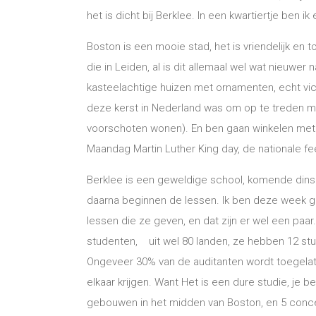
het is dicht bij Berklee. In een kwartiertje ben ik
Boston is een mooie stad, het is vriendelijk en 
die in Leiden, al is dit allemaal wel wat nieuwer n
kasteelachtige huizen met ornamenten, echt victo
deze kerst in Nederland was om op te treden met
voorschoten wonen). En ben gaan winkelen met 
Maandag Martin Luther King day, de nationale fe
Berklee is een geweldige school, komende dins
daarna beginnen de lessen. Ik ben deze week g
lessen die ze geven, en dat zijn er wel een paar
studenten, uit wel 80 landen, ze hebben 12 stu
Ongeveer 30% van de auditanten wordt toegelate
elkaar krijgen. Want Het is een dure studie, je
gebouwen in het midden van Boston, en 5 concer