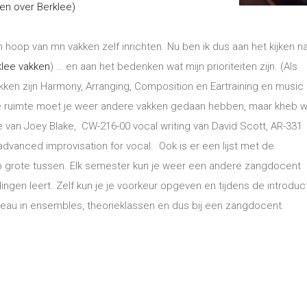
ten over Berklee)
 hoop van mn vakken zelf inrichten. Nu ben ik dus aan het kijken n
klee vakken
) … en aan het bedenken wat mijn prioriteiten zijn. (Als
kken zijn Harmony, Arranging, Composition en Eartraining en music
je ruimte moet je weer andere vakken gedaan hebben, maar kheb w
van Joey Blake, CW-216-00 vocal writing van David Scott, AR-331
vanced improvisation for vocal. Ook is er een lijst met de
 grote tussen. Elk semester kun je weer een andere zangdocent
ngen leert. Zelf kun je je voorkeur opgeven en tijdens de introduc
eau in ensembles, theorieklassen en dus bij een zangdocent.