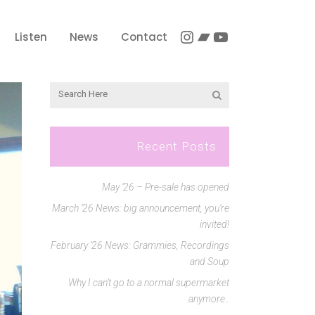
Instagram
Bandcamp
YouTube
Listen
News
Contact
Recent Posts
May ’26 – Pre-sale has opened
March ’26 News: big announcement, you’re
invited!
February ’26 News: Grammies, Recordings
and Soup
Why I can’t go to a normal supermarket
anymore..