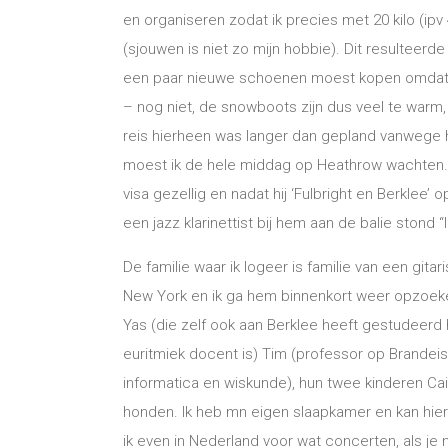
en organiseren zodat ik precies met 20 kilo (ipv
(sjouwen is niet zo mijn hobbie). Dit resulteerde
een paar nieuwe schoenen moest kopen omdat i
– nog niet, de snowboots zijn dus veel te warm, 
reis hierheen was langer dan gepland vanwege 
moest ik de hele middag op Heathrow wachten.
visa gezellig en nadat hij ‘Fulbright en Berklee
een jazz klarinettist bij hem aan de balie stond “I
De familie waar ik logeer is familie van een gitaris
New York en ik ga hem binnenkort weer opzoeken
Yas (die zelf ook aan Berklee heeft gestudeerd 
euritmiek docent is) Tim (professor op Brandeis 
informatica en wiskunde), hun twee kinderen Cait
honden. Ik heb mn eigen slaapkamer en kan hier bl
ik even in Nederland voor wat concerten, als je n