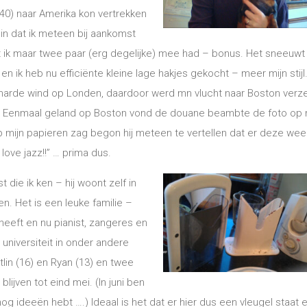
 40) naar Amerika kon vertrekken
 in dat ik meteen bij aankomst
k maar twee paar (erg degelijke) mee had – bonus. Het sneeuwt 
en ik heb nu efficiënte kleine lage hakjes gekocht – meer mijn stijl
harde wind op Londen, daardoor werd mn vlucht naar Boston verz
 Eenmaal geland op Boston vond de douane beambte de foto op 
’ op mijn papieren zag begon hij meteen te vertellen dat er deze wee
 love jazz!!” … prima dus.
t die ik ken – hij woont zelf in
. Het is een leuke familie –
heeft en nu pianist, zangeres en
universiteit in onder andere
lin (16) en Ryan (13) en twee
ijven tot eind mei. (In juni ben
og ideeën hebt ….) Ideaal is het dat er hier dus een vleugel staat e