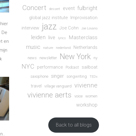
Concert
fulbright
event
dessert
global jazz institute
Improvisation
hier
jazz
interview
Joe Cohn
Joe Lovano
. De
leiden
Masterclass
live
lyrics
et en
music
Netherlands
nature
nederland
mijn
New York
news
newsletter
ny
k
NYC
performance
sailboat
Podcast
singer
saxophone
songwriting
TEDx
vivienne
travel
village vanguard
vivienne aerts
voice
women
workshop
Back to all blogs
n..