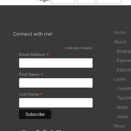
Home
Connect with me!
About
*
indicates required
Biogra
*
Email Address
Experi
Educat
*
First Name
Listen
Curren
*
Last Name
Typuht
Audio
Video
News