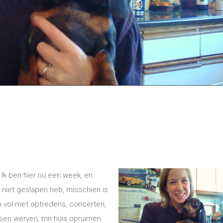
. Ik ben hier nu een week, en
en niet geslapen heb, misschien is
n vol met optredens, concerten,
ndsen werven, mn huis opruimen